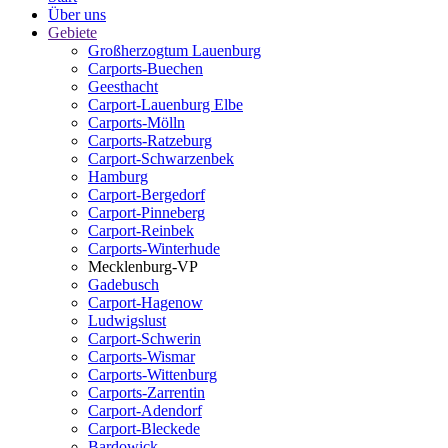
Über uns
Gebiete
Großherzogtum Lauenburg
Carports-Buechen
Geesthacht
Carport-Lauenburg Elbe
Carports-Mölln
Carports-Ratzeburg
Carport-Schwarzenbek
Hamburg
Carport-Bergedorf
Carport-Pinneberg
Carport-Reinbek
Carports-Winterhude
Mecklenburg-VP
Gadebusch
Carport-Hagenow
Ludwigslust
Carport-Schwerin
Carports-Wismar
Carports-Wittenburg
Carports-Zarrentin
Carport-Adendorf
Carport-Bleckede
Bardowick