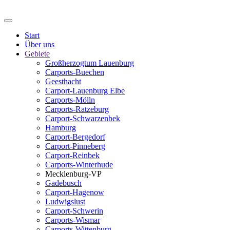
Start
Über uns
Gebiete
Großherzogtum Lauenburg
Carports-Buechen
Geesthacht
Carport-Lauenburg Elbe
Carports-Mölln
Carports-Ratzeburg
Carport-Schwarzenbek
Hamburg
Carport-Bergedorf
Carport-Pinneberg
Carport-Reinbek
Carports-Winterhude
Mecklenburg-VP
Gadebusch
Carport-Hagenow
Ludwigslust
Carport-Schwerin
Carports-Wismar
Carports-Wittenburg