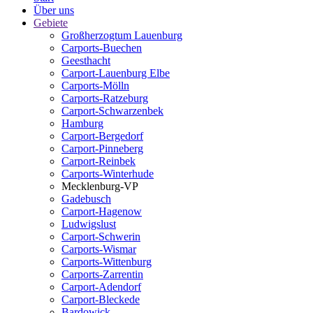
Über uns
Gebiete
Großherzogtum Lauenburg
Carports-Buechen
Geesthacht
Carport-Lauenburg Elbe
Carports-Mölln
Carports-Ratzeburg
Carport-Schwarzenbek
Hamburg
Carport-Bergedorf
Carport-Pinneberg
Carport-Reinbek
Carports-Winterhude
Mecklenburg-VP
Gadebusch
Carport-Hagenow
Ludwigslust
Carport-Schwerin
Carports-Wismar
Carports-Wittenburg
Carports-Zarrentin
Carport-Adendorf
Carport-Bleckede
Bardowick