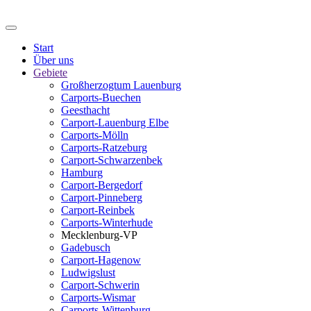
Start
Über uns
Gebiete
Großherzogtum Lauenburg
Carports-Buechen
Geesthacht
Carport-Lauenburg Elbe
Carports-Mölln
Carports-Ratzeburg
Carport-Schwarzenbek
Hamburg
Carport-Bergedorf
Carport-Pinneberg
Carport-Reinbek
Carports-Winterhude
Mecklenburg-VP
Gadebusch
Carport-Hagenow
Ludwigslust
Carport-Schwerin
Carports-Wismar
Carports-Wittenburg