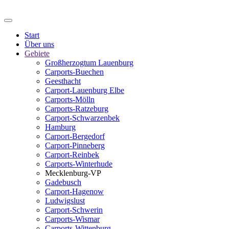
Start
Über uns
Gebiete
Großherzogtum Lauenburg
Carports-Buechen
Geesthacht
Carport-Lauenburg Elbe
Carports-Mölln
Carports-Ratzeburg
Carport-Schwarzenbek
Hamburg
Carport-Bergedorf
Carport-Pinneberg
Carport-Reinbek
Carports-Winterhude
Mecklenburg-VP
Gadebusch
Carport-Hagenow
Ludwigslust
Carport-Schwerin
Carports-Wismar
Carports-Wittenburg