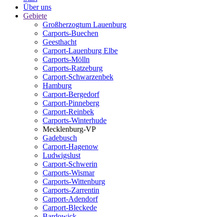
Über uns
Gebiete
Großherzogtum Lauenburg
Carports-Buechen
Geesthacht
Carport-Lauenburg Elbe
Carports-Mölln
Carports-Ratzeburg
Carport-Schwarzenbek
Hamburg
Carport-Bergedorf
Carport-Pinneberg
Carport-Reinbek
Carports-Winterhude
Mecklenburg-VP
Gadebusch
Carport-Hagenow
Ludwigslust
Carport-Schwerin
Carports-Wismar
Carports-Wittenburg
Carports-Zarrentin
Carport-Adendorf
Carport-Bleckede
Bardowick