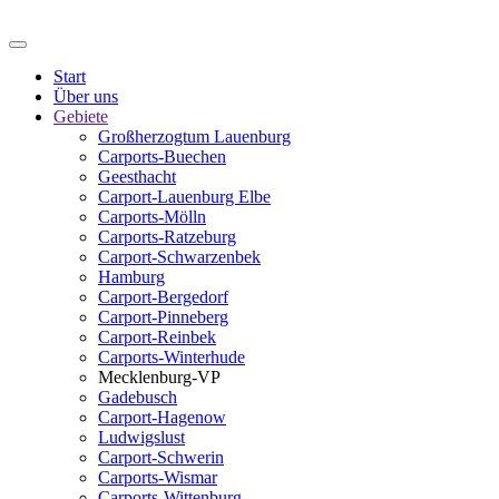
Start
Über uns
Gebiete
Großherzogtum Lauenburg
Carports-Buechen
Geesthacht
Carport-Lauenburg Elbe
Carports-Mölln
Carports-Ratzeburg
Carport-Schwarzenbek
Hamburg
Carport-Bergedorf
Carport-Pinneberg
Carport-Reinbek
Carports-Winterhude
Mecklenburg-VP
Gadebusch
Carport-Hagenow
Ludwigslust
Carport-Schwerin
Carports-Wismar
Carports-Wittenburg