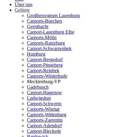
Über uns
Gebiete
Großherzogtum Lauenburg
Carports-Buechen
Geesthacht
Carport-Lauenburg Elbe
Carports-Mölln
Carports-Ratzeburg
Carport-Schwarzenbek
Hamburg
Carport-Bergedorf
Carport-Pinneberg
Carport-Reinbek
Carports-Winterhude
Mecklenburg-VP
Gadebusch
Carport-Hagenow
Ludwigslust
Carport-Schwerin
Carports-Wismar
Carports-Wittenburg
Carports-Zarrentin
Carport-Adendorf
Carport-Bleckede
Bardowick