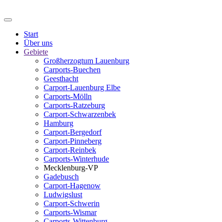
Start
Über uns
Gebiete
Großherzogtum Lauenburg
Carports-Buechen
Geesthacht
Carport-Lauenburg Elbe
Carports-Mölln
Carports-Ratzeburg
Carport-Schwarzenbek
Hamburg
Carport-Bergedorf
Carport-Pinneberg
Carport-Reinbek
Carports-Winterhude
Mecklenburg-VP
Gadebusch
Carport-Hagenow
Ludwigslust
Carport-Schwerin
Carports-Wismar
Carports-Wittenburg